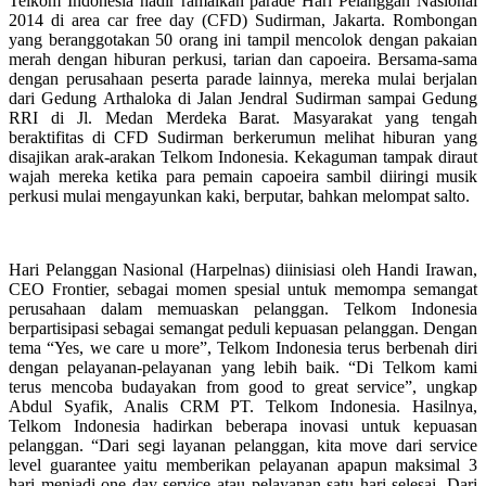
Telkom Indonesia hadir ramaikan parade Hari Pelanggan Nasional
2014 di area car free day (CFD) Sudirman, Jakarta. Rombongan
yang beranggotakan 50 orang ini tampil mencolok dengan pakaian
merah dengan hiburan perkusi, tarian dan capoeira. Bersama-sama
dengan perusahaan peserta parade lainnya, mereka mulai berjalan
dari Gedung Arthaloka di Jalan Jendral Sudirman sampai Gedung
RRI di Jl. Medan Merdeka Barat. Masyarakat yang tengah
beraktifitas di CFD Sudirman berkerumun melihat hiburan yang
disajikan arak-arakan Telkom Indonesia. Kekaguman tampak diraut
wajah mereka ketika para pemain capoeira sambil diiringi musik
perkusi mulai mengayunkan kaki, berputar, bahkan melompat salto.
Hari Pelanggan Nasional (Harpelnas) diinisiasi oleh Handi Irawan,
CEO Frontier, sebagai momen spesial untuk memompa semangat
perusahaan dalam memuaskan pelanggan. Telkom Indonesia
berpartisipasi sebagai semangat peduli kepuasan pelanggan. Dengan
tema “Yes, we care u more”, Telkom Indonesia terus berbenah diri
dengan pelayanan-pelayanan yang lebih baik. “Di Telkom kami
terus mencoba budayakan from good to great service”, ungkap
Abdul Syafik, Analis CRM PT. Telkom Indonesia. Hasilnya,
Telkom Indonesia hadirkan beberapa inovasi untuk kepuasan
pelanggan. “Dari segi layanan pelanggan, kita move dari service
level guarantee yaitu memberikan pelayanan apapun maksimal 3
hari menjadi one day service atau pelayanan satu hari selesai. Dari