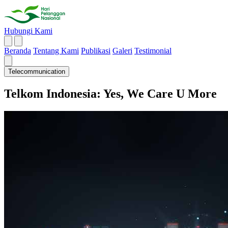
Hubungi Kami
Beranda
Tentang Kami
Publikasi
Galeri
Testimonial
Telecommunication
Telkom Indonesia: Yes, We Care U More