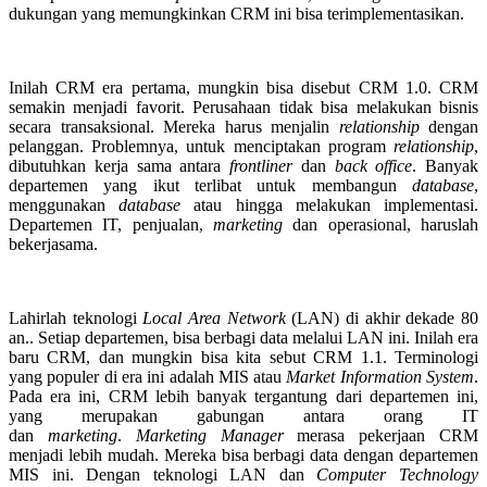
dukungan yang memungkinkan CRM ini bisa terimplementasikan.
Inilah CRM era pertama, mungkin bisa disebut CRM 1.0. CRM
semakin menjadi favorit. Perusahaan tidak bisa melakukan bisnis
secara transaksional. Mereka harus menjalin
relations
h
ip
dengan
pelanggan. Problemnya, untuk menciptakan program
relationship
,
dibutuhkan kerja sama antara
frontliner
dan
back office
. Banyak
departemen yang ikut terlibat untuk membangun
database
,
menggunakan
databas
e
atau hingga melakukan implementasi.
Departemen IT, penjualan,
marketing
dan operasional, haruslah
bekerjasama.
Lahirlah teknologi
Local Area Network
(LAN) di akhir dekade 80
an.. Setiap departemen, bisa berbagi data melalui LAN ini. Inilah era
baru CRM, dan mungkin bisa kita sebut CRM 1.1. Terminologi
yang populer di era ini adalah MIS atau
Market Information System
.
Pada era ini, CRM lebih banyak tergantung dari departemen ini,
yang merupakan gabungan antara orang IT
dan
marketing
.
Marketing Manager
merasa pekerjaan CRM
menjadi lebih mudah. Mereka bisa berbagi data dengan departemen
MIS ini. Dengan teknologi LAN dan
Computer Technology