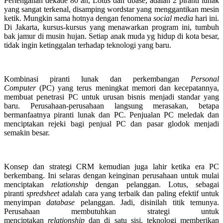
Pertengahan dekade 80’an, Lotus dan dbase, adalah 2 piranti lunak
yang sangat terkenal, disamping wordstar yang menggantikan mesin
ketik. Mungkin sama hotnya dengan fenomena
social media
hari ini.
Di Jakarta, kursus-kursus yang menawarkan program ini, tumbuh
bak jamur di musin hujan. Setiap anak muda yg hidup di kota besar,
tidak ingin ketinggalan terhadap teknologi yang baru.
Kombinasi piranti lunak dan perkembangan
Personal
Computer
(PC) yang terus meningkat memori dan kecepatannya,
membuat penetrasi PC untuk urusan bisnis menjadi standar yang
baru. Perusahaan-perusahaan langsung merasakan, betapa
bermanfaatnya piranti lunak dan PC. Penjualan PC meledak dan
menciptakan rejeki bagi penjual PC dan pasar glodok menjadi
semakin besar.
Konsep dan strategi CRM kemudian juga lahir ketika era PC
berkembang. Ini selaras dengan keinginan perusahaan untuk mulai
menciptakan
relationship
dengan pelanggan. Lotus, sebagai
piranti
spredsheet
adalah cara yang terbaik dan paling efektif untuk
menyimpan
database
pelanggan. Jadi, disinilah titik temunya.
Perusahaan membutuhkan strategi untuk
menciptakan
relationship
dan di satu sisi, teknologi memberikan