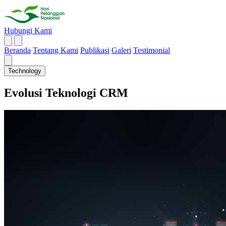
Hubungi Kami
Beranda
Tentang Kami
Publikasi
Galeri
Testimonial
Technology
Evolusi Teknologi CRM