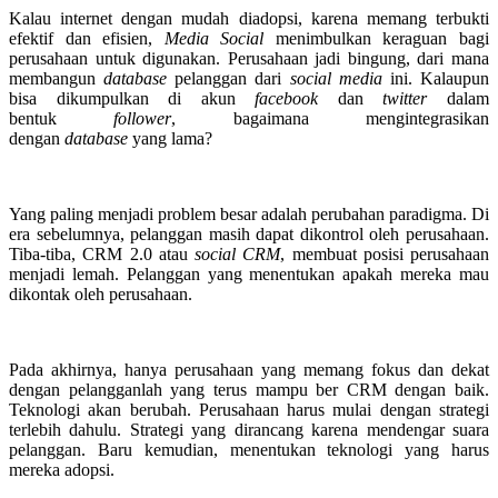
Kalau internet dengan mudah diadopsi, karena memang terbukti
efektif dan efisien,
Media Social
menimbulkan keraguan bagi
perusahaan untuk digunakan. Perusahaan jadi bingung, dari mana
membangun
database
pelanggan dari
social media
ini. Kalaupun
bisa dikumpulkan di akun
facebook
dan
twitter
dalam
bentuk
follower
, bagaimana mengintegrasikan
dengan
datab
a
se
yang lama?
Yang paling menjadi problem besar adalah perubahan paradigma. Di
era sebelumnya, pelanggan masih dapat dikontrol oleh perusahaan.
Tiba-tiba, CRM 2.0 atau
social CRM
, membuat posisi perusahaan
menjadi lemah. Pelanggan yang menentukan apakah mereka mau
dikontak oleh perusahaan.
Pada akhirnya, hanya perusahaan yang memang fokus dan dekat
dengan pelangganlah yang terus mampu ber CRM dengan baik.
Teknologi akan berubah. Perusahaan harus mulai dengan strategi
terlebih dahulu. Strategi yang dirancang karena mendengar suara
pelanggan. Baru kemudian, menentukan teknologi yang harus
mereka adopsi.